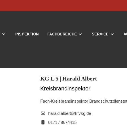
V
INSPEKTION
FACHBEREICHE
SERVICE
A
KG L 5 | Harald Albert
Kreisbrandinspektor
Fach-Kreisbrandinspektor Brandschutzdienstst
harald.albert@kfvkg.de
0171 / 8674415